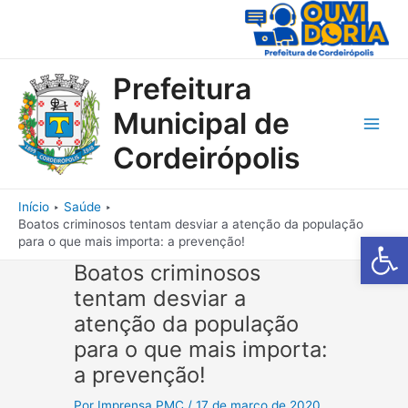
Ir
para
o
conteúdo
Prefeitura
Municipal de
Main
Cordeirópolis
Men
Início
Saúde
Boatos criminosos tentam desviar a atenção da população
Barra de Fe
para o que mais importa: a prevenção!
Boatos criminosos
tentam desviar a
atenção da população
para o que mais importa:
a prevenção!
Por
Imprensa PMC
/
17 de março de 2020