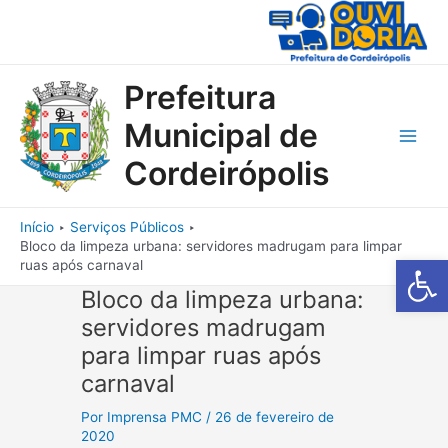
Ir
para
o
conteúdo
Prefeitura
Municipal de
Main
Cordeirópolis
Men
Início
Serviços Públicos
Bloco da limpeza urbana: servidores madrugam para limpar
Barra de Fe
ruas após carnaval
Bloco da limpeza urbana:
servidores madrugam
para limpar ruas após
carnaval
Por
Imprensa PMC
/
26 de fevereiro de
2020