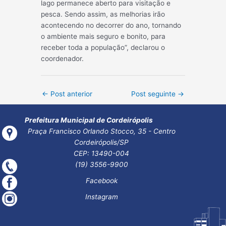
lago permanece aberto para visitação e
pesca. Sendo assim, as melhorias irão
acontecendo no decorrer do ano, tornando
o ambiente mais seguro e bonito, para
receber toda a população”, declarou o
coordenador.
Post
←
Post anterior
Post seguinte
→
navigation
Prefeitura Municipal de Cordeirópolis
Praça Francisco Orlando Stocco, 35 - Centro
Cordeirópolis/SP
CEP: 13490-004
(19) 3556-9900
Facebook
Instagram