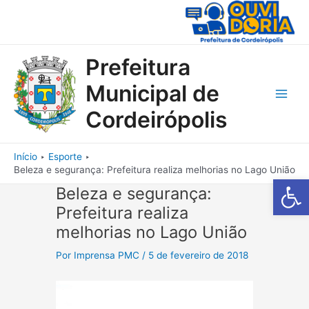
Ir
para
o
conteúdo
Prefeitura
Municipal de
Main
Cordeirópolis
Men
Início
Esporte
Beleza e segurança: Prefeitura realiza melhorias no Lago União
Barra de Fe
Beleza e segurança:
Prefeitura realiza
melhorias no Lago União
Por
Imprensa PMC
/
5 de fevereiro de 2018