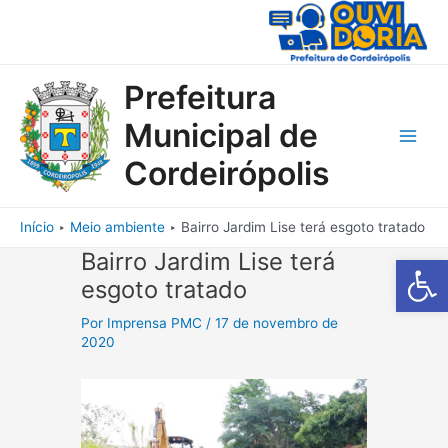
Ir
para
o
conteúdo
Prefeitura
Municipal de
Main
Cordeirópolis
Men
Início
Meio ambiente
Bairro Jardim Lise terá esgoto tratado
Bairro Jardim Lise terá
Barra de Fe
esgoto tratado
Por
Imprensa PMC
/
17 de novembro de
2020