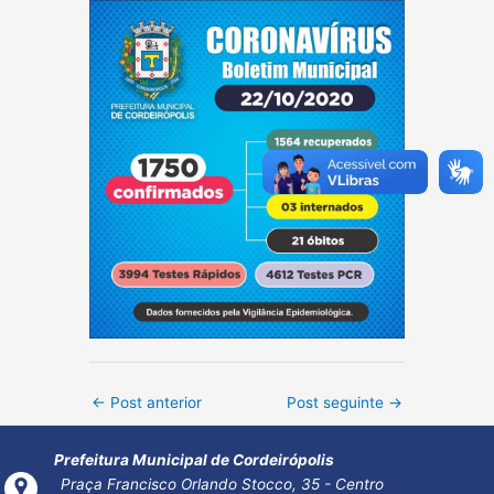
Post
←
Post anterior
Post seguinte
→
navigation
Prefeitura Municipal de Cordeirópolis
Praça Francisco Orlando Stocco, 35 - Centro