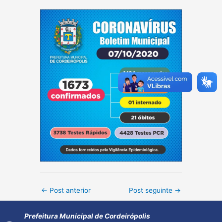
Post
←
Post anterior
Post seguinte
→
navigation
Prefeitura Municipal de Cordeirópolis