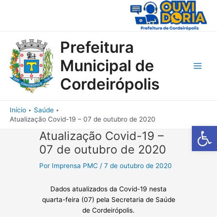
Ir
para
o
conteúdo
Prefeitura
Municipal de
Main
Cordeirópolis
Men
Início
Saúde
Atualização Covid-19 – 07 de outubro de 2020
Barra de Fe
Atualização Covid-19 –
07 de outubro de 2020
Por
Imprensa PMC
/
7 de outubro de 2020
Dados atualizados da Covid-19 nesta
quarta-feira (07) pela Secretaria de Saúde
de Cordeirópolis.