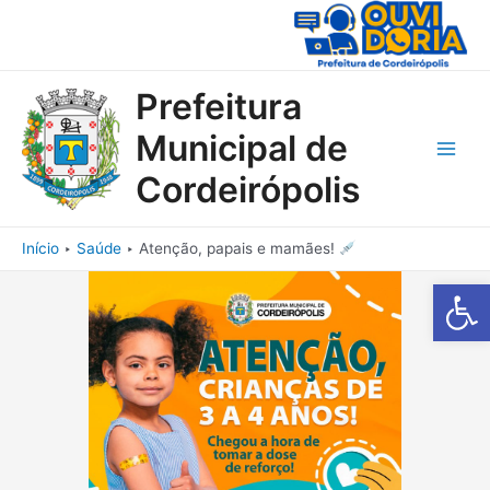
Ir
para
o
conteúdo
Prefeitura
Municipal de
Main
Cordeirópolis
Men
Início
Saúde
Atenção, papais e mamães!
Barra de Fe