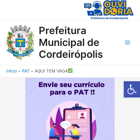
Ir
para
o
conteúdo
Prefeitura
Municipal de
Main
Cordeirópolis
Men
Início
PAT
AQUI TEM VAGA
Barra de Fe