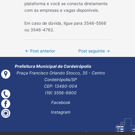
plataforma e você se conecta diretamente
com as empresas e vagas disponíveis.
Em caso de dúvida, ligue para 3546-5566
ou 3546-4762.
Post
←
Post anterior
Post seguinte
→
navigation
Prefeitura Municipal de Cordeirópolis
Praça Francisco Orlando Stocco, 35 - Centro
Cordeirópolis/SP
CEP: 13490-004
(19) 3556-9900
Facebook
Instagram