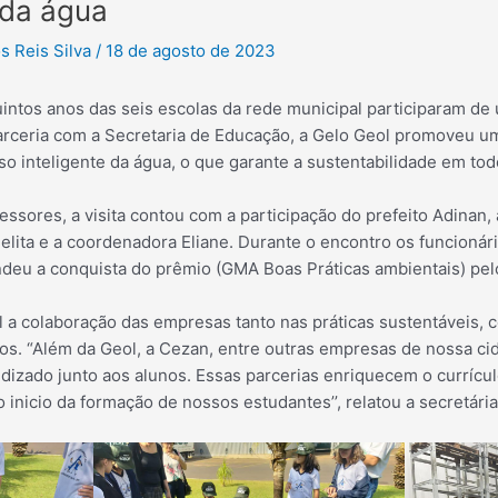
 da água
s Reis Silva
/
18 de agosto de 2023
intos anos das seis escolas da rede municipal participaram de 
rceria com a Secretaria de Educação, a Gelo Geol promoveu u
o inteligente da água, o que garante a sustentabilidade em tod
essores, a visita contou com a
participação do prefeito Adinan, 
elita e a coordenadora Eliane. Durante o encontro os funcioná
endeu a conquista do prêmio (GMA Boas Práticas ambientais) pe
l a colaboração das empresas tanto nas práticas sustentáveis,
nos. “Além da Geol, a Cezan, entre outras empresas de nossa 
izado junto aos alunos. Essas parcerias enriquecem o currículo
nicio da formação de nossos estudantes’’, relatou a secretária