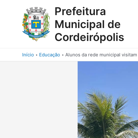
Ir
Prefeitura
para
o
Municipal de
conteúdo
Cordeirópolis
Início
Educação
Alunos da rede municipal visit