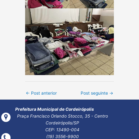
Post
←
Post anterior
Post seguinte
→
navigation
Prefeitura Municipal de Cordeirópolis
Praça Francisco Orlando Stocco, 35 - Centro
Cordeirópolis/SP
CEP: 13490-004
(19) 3556-9900