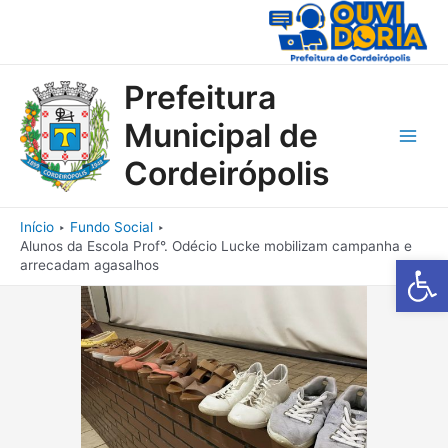
Ir
para
o
conteúdo
Prefeitura
Municipal de
Main
Cordeirópolis
Men
Início
Fundo Social
Alunos da Escola Prof°. Odécio Lucke mobilizam campanha e
Barra de Fe
arrecadam agasalhos