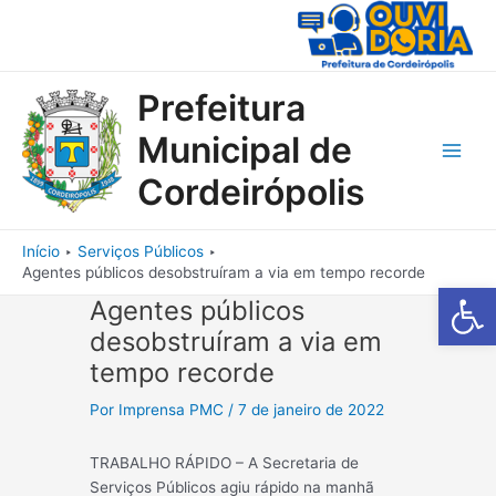
Ir
para
o
conteúdo
Prefeitura
Municipal de
Main
Cordeirópolis
Men
Início
Serviços Públicos
Agentes públicos desobstruíram a via em tempo recorde
Barra de Fe
Agentes públicos
desobstruíram a via em
tempo recorde
Por
Imprensa PMC
/
7 de janeiro de 2022
TRABALHO RÁPIDO – A Secretaria de
Serviços Públicos agiu rápido na manhã