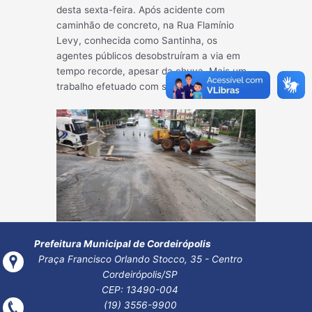
desta sexta-feira. Após acidente com
caminhão de concreto, na Rua Flamínio
Levy, conhecida como Santinha, os
agentes públicos desobstruíram a via em
tempo recorde, apesar da chuva. Mais um
trabalho efetuado com sucesso.
Post
←
Post
Post
navigatio
anterior
seguinte
→
Prefeitura Municipal de Cordeirópolis
Praça Francisco Orlando Stocco, 35 - Centro
Cordeirópolis/SP
CEP: 13490-004
(19) 3556-9900