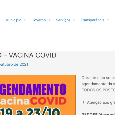
Município
Governo
Serviços
Transparência
– VACINA COVID
outubro de 2021
Durante esta seman
agendamento da va
TODOS OS POSTO
Atenção aos gr
3ª DOSE (dose adi