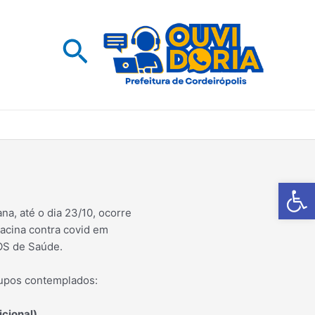
Pesquisar
Barra de Fe
a, até o dia 23/10, ocorre
cina contra covid em
S de Saúde.
upos contemplados:
cional)