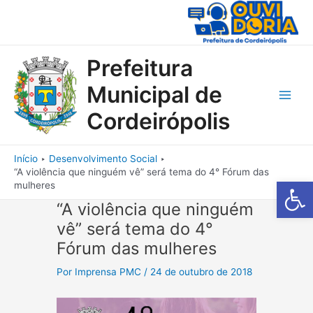
Ir
para
o
conteúdo
Prefeitura
Municipal de
Main
Cordeirópolis
Men
Início
Desenvolvimento Social
“A violência que ninguém vê” será tema do 4° Fórum das
Barra de Fe
mulheres
“A violência que ninguém
vê” será tema do 4°
Fórum das mulheres
Por
Imprensa PMC
/
24 de outubro de 2018