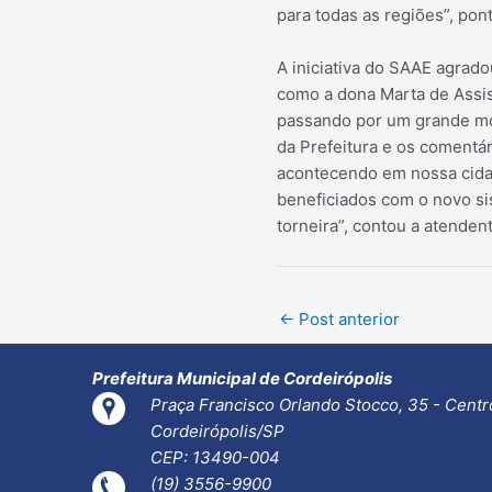
para todas as regiões”, pon
A iniciativa do SAAE agrad
como a dona Marta de Assis
passando por um grande mo
da Prefeitura e os comentá
acontecendo em nossa cidad
beneficiados com o novo sis
torneira”, contou a atendent
Post
←
Post anterior
navigation
Prefeitura Municipal de Cordeirópolis
Praça Francisco Orlando Stocco, 35 - Centr
Cordeirópolis/SP
CEP: 13490-004
(19) 3556-9900