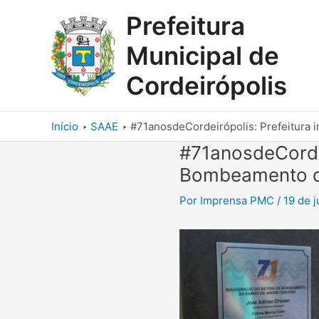
Ir
Prefeitura
para
o
Municipal de
conteúdo
Cordeirópolis
Início
SAAE
#71anosdeCordeirópolis: Prefeitura
#71anosdeCordei
Bombeamento d
Por
Imprensa PMC
/
19 de 