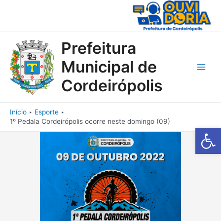
Ir
para
o
conteúdo
Prefeitura
Municipal de
Main
Cordeirópolis
Men
Início
Esporte
1º Pedala Cordeirópolis ocorre neste domingo (09)
Barra de Fe