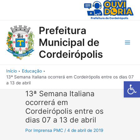
Ir
para
o
conteúdo
Prefeitura
Municipal de
Main
Cordeirópolis
Men
Início
Educação
13ª Semana Italiana ocorrerá em Cordeirópolis entre os dias 07
Barra de Fe
a 13 de abril
13ª Semana Italiana
ocorrerá em
Cordeirópolis entre os
dias 07 a 13 de abril
Por
Imprensa PMC
/
4 de abril de 2019