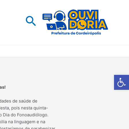
Pesquisar
Barra de Fe
as!
idades de saúde de
esta, pois nesta quinta-
o Dia do Fonoaudiólogo.
xilia na linguagem e na
ostaríamos de parabenizar