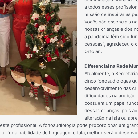
a todos esses profission
missão de inspirar as p
Vocês são essenciais n
nossas crianças e dos n
a pandemia têm sido fun
pessoas”, agradeceu o c
Ortolan.
Diferencial na Rede Mun
Atualmente, a Secretari
cinco fonoaudiólogas qu
desenvolvimento das cr
dificuldades na audição, 
possuem um papel funda
dessas crianças, pois a
alteração na fala ou apre
deste profissional. A fonoaudiologia pode proporcionar um gran
or for a habilidade de linguagem e fala, melhor será o desenvol