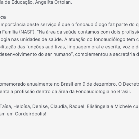
ria de Educação, Angelita Ortolan.
ica
portância deste serviço é que o fonoaudiólogo faz parte do q
 Família (NASF). “Na área da saúde contamos com dois profissi
ogia nas unidades de saúde. A atuação do fonoaudiólogo tem c
bilitação das funções auditivas, linguagem oral e escrita, voz e 
 desenvolvimento do ser humano”, complementou a secretária 
omemorado anualmente no Brasil em 9 de dezembro. O Decreto 
nta a profissão dentro da área da Fonoaudiologia no Brasil.
Taísa, Heloísa, Denise, Claudia, Raquel, Elisângela e Michele 
am em Cordeirópolis!