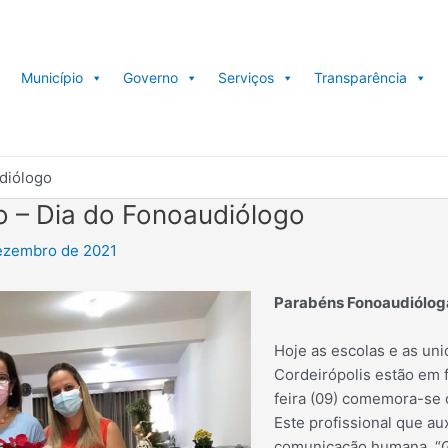
Município
Governo
Serviços
Transparência
diólogo
 – Dia do Fonoaudiólogo
ezembro de 2021
Parabéns Fonoaudiólog
Hoje as escolas e as un
Cordeirópolis estão em f
feira (09) comemora-se 
Este profissional que au
comunicação humana. “G