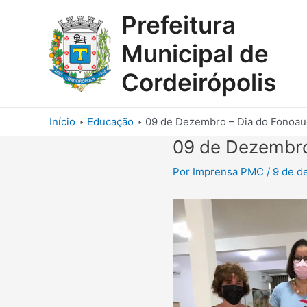
Ir
Prefeitura
para
o
Municipal de
conteúdo
Cordeirópolis
Início
Educação
09 de Dezembro – Dia do Fonoau
09 de Dezembro
Por
Imprensa PMC
/
9 de d