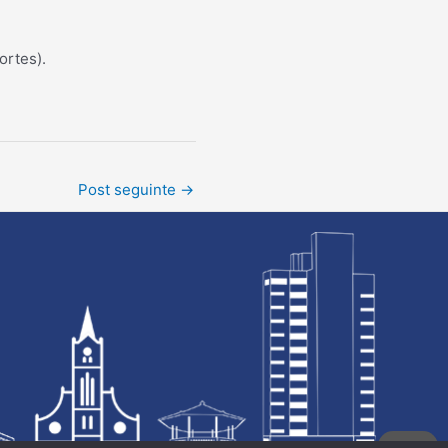
ortes).
Post seguinte
→