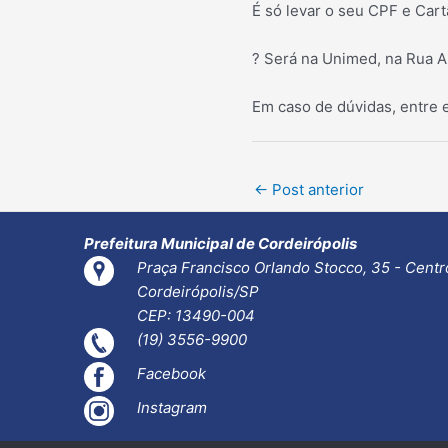
É só levar o seu CPF e Cart
? Será na Unimed, na Rua Ai
Em caso de dúvidas, entre 
Post
←
Post anterior
navigation
Prefeitura Municipal de Cordeirópolis
Praça Francisco Orlando Stocco, 35 - Centr
Cordeirópolis/SP
CEP: 13490-004
(19) 3556-9900
Facebook
Instagram