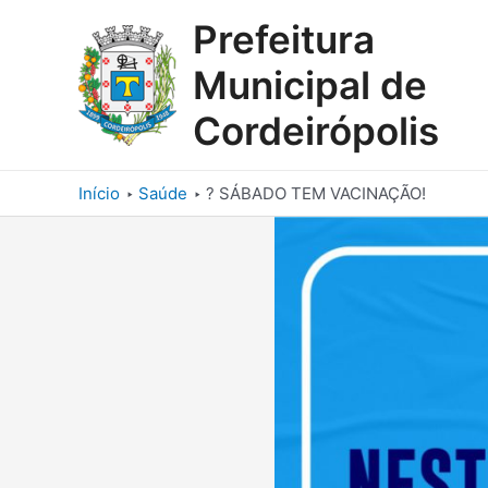
Ir
Prefeitura
para
o
Municipal de
conteúdo
Cordeirópolis
Início
Saúde
? SÁBADO TEM VACINAÇÃO!