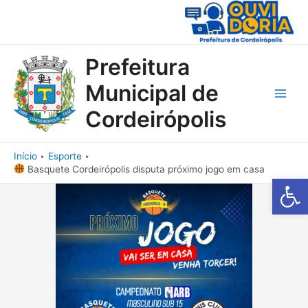
Ir
para
o
conteúdo
Prefeitura
Municipal de
Main
Cordeirópolis
Men
Início
Esporte
Basquete Cordeirópolis disputa próximo jogo em casa
Barra de Fe